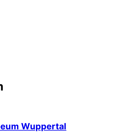
m
seum Wuppertal