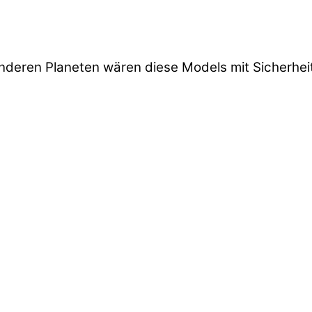
d
nderen Planeten wären diese Models mit Sicherhei
d