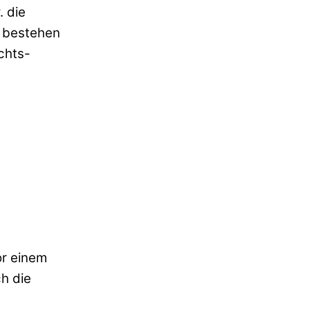
 die
t bestehen
chts-
or einem
ch die